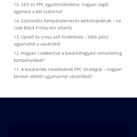
15. SEO és PPC együttműködése: hogyan segíti
egymást a két csatorna?
14. Szezonális kampánytervezés webshopoknak – ne
csak Black Friday-kor villants
13. Upsell és cross-sell hirdetések – több pénz
ugyanattól a vásárlótól
12. Hogyan csökkentsd a kosárelhagyást remarketing
kampányokkal?
11. A kosárérték növelésének PPC stratégiái – hogyan
keresel többet ugyanannyi vásárlóból?