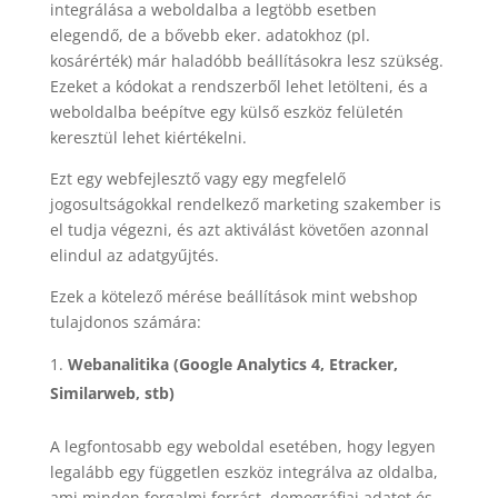
integrálása a weboldalba a legtöbb esetben
elegendő, de a bővebb eker. adatokhoz (pl.
kosárérték) már haladóbb beállításokra lesz szükség.
Ezeket a kódokat a rendszerből lehet letölteni, és a
weboldalba beépítve egy külső eszköz felületén
keresztül lehet kiértékelni.
Ezt egy webfejlesztő vagy egy megfelelő
jogosultságokkal rendelkező marketing szakember is
el tudja végezni, és azt aktiválást követően azonnal
elindul az adatgyűjtés.
Ezek a kötelező mérése beállítások mint webshop
tulajdonos számára:
Webanalitika (Google Analytics 4, Etracker,
Similarweb, stb)
A legfontosabb egy weboldal esetében, hogy legyen
legalább egy független eszköz integrálva az oldalba,
ami minden forgalmi forrást, demográfiai adatot és