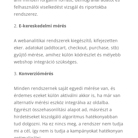
felhasználói viselkedést vizsgál és riportokba
rendszerez.
E-kereskedelmi mérés
A webanalitikai rendszerek kiegészítő, kifejezetten
eker. adatokat (addtocart, checkout, purchase, stb)
gyűjtő mérése, amihez külön kódrészlet és mélyebb
webshop integráció szükséges.
Konverziómérés
Minden rendszernek saját egyedi mérése van, és
érdemes ezeket külön aktiválni akkor is, ha már van
alternatív mérési eszköz integrálva az oldalba.
Egyrészt összehasonlítási alapot ad, másrészt a
hirdetéseket kiszolgáló algoritmus hatékonyabban
tud dolgozni. Ha ez nincs meg, a rendszer nem tudja
mi a cél, így nem is tudja a kampányokat hatékonyan
optimalizálni.