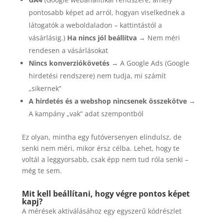
pontosabb képet ad arról, hogyan viselkednek a
látogatók a weboldaladon – kattintástól a
vásárlásig.)
Ha nincs jól beállítva
→ Nem méri
rendesen a vásárlásokat
Nincs konverziókövetés
→ A Google Ads (Google
hirdetési rendszere) nem tudja, mi számít
„sikernek”
A hirdetés és a webshop nincsenek összekötve
→
A kampány „vak” adat szempontból
Ez olyan, mintha egy futóversenyen elindulsz, de
senki nem méri, mikor érsz célba. Lehet, hogy te
voltál a leggyorsabb, csak épp nem tud róla senki –
még te sem.
Mit kell beállítani, hogy végre pontos képet
kapj?
A mérések aktiválásához egy egyszerű kódrészlet