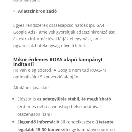
Adatszinkronizáció
Egyes rendszerek összekapcsolhatóak (pl. GA4 –
Google Ads), amelyek gyorsítják adatszinkronizálást
és extra információval látják el egymást, ami
ugyancsak hatékonyság növelő lehet.
Mikor érdemes ROAS alapú kampányt
indítani?
Ha van elég adatod. A Google nem tud ROAS-ra
optimalizálni 5 konverzió alapján.
Általános javaslat:
Először is
az adatgyűjtés stabil, és megbízható
(érdemes néha a webshop belső adataival
összehasonlítani)
Elegendő információ
áll rendelkezésre
(Hetente
legalább 15-30 konverzió
egy kampánycsoporton