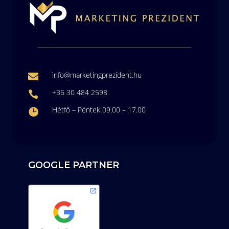
info@marketingprezident.hu

+36 30 484 2598

Hétfő – Péntek 09.00 – 17.00

GOOGLE PARTNER