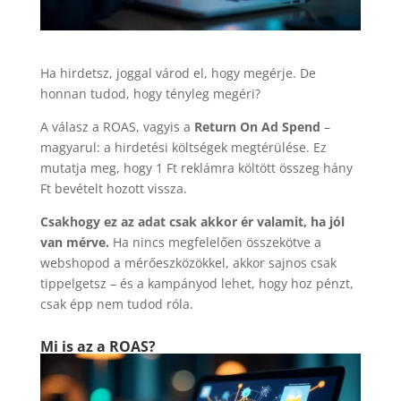
Ha hirdetsz, joggal várod el, hogy megérje. De
honnan tudod, hogy tényleg megéri?
A válasz a ROAS, vagyis a
Return On Ad Spend
–
magyarul: a hirdetési költségek megtérülése. Ez
mutatja meg, hogy 1 Ft reklámra költött összeg hány
Ft bevételt hozott vissza.
Csakhogy ez az adat csak akkor ér valamit, ha jól
van mérve.
Ha nincs megfelelően összekötve a
webshopod a mérőeszközökkel, akkor sajnos csak
tippelgetsz – és a kampányod lehet, hogy hoz pénzt,
csak épp nem tudod róla.
Mi is az a ROAS?