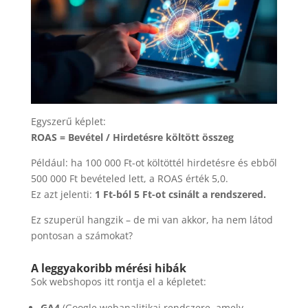
Egyszerű képlet:
ROAS = Bevétel / Hirdetésre költött összeg
Például: ha 100 000 Ft-ot költöttél hirdetésre és ebből
500 000 Ft bevételed lett, a ROAS érték 5,0.
Ez azt jelenti:
1 Ft-ból 5 Ft-ot csinált a rendszered.
Ez szuperül hangzik – de mi van akkor, ha nem látod
pontosan a számokat?
A leggyakoribb mérési hibák
Sok webshopos itt rontja el a képletet:
GA4
(Google webanalitikai rendszere, amely