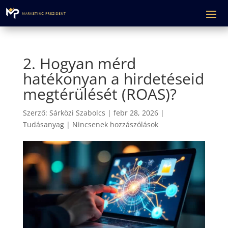
2. Hogyan mérd
hatékonyan a hirdetéseid
megtérülését (ROAS)?
Szerző:
Sárközi Szabolcs
|
febr 28, 2026
|
Tudásanyag
|
Nincsenek hozzászólások