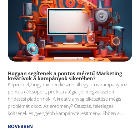
Hogyan segítenek a pontos méretű Marketing
kreatívok a kampányok sikerében?
Képzeld el, hogy minden készen áll egy ütős kampányhoz:
pontos célcsoport, profi stratégia, jól megválasztott
hirdetési platformok. A kreatív anyag elkészítése mégis
problémát okoz. Az eredmény? Csúszás, felesleges
költségek és gyengébb kampányteljesítmény. Ebben a...
BŐVEBBEN