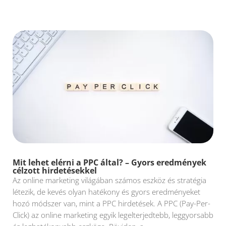
Mit lehet elérni a PPC által? – Gyors eredmények
célzott hirdetésekkel
Az online marketing világában számos eszköz és stratégia
létezik, de kevés olyan hatékony és gyors eredményeket
hozó módszer van, mint a PPC hirdetések. A PPC (Pay-Per-
Click) az online marketing egyik legelterjedtebb, leggyorsabb