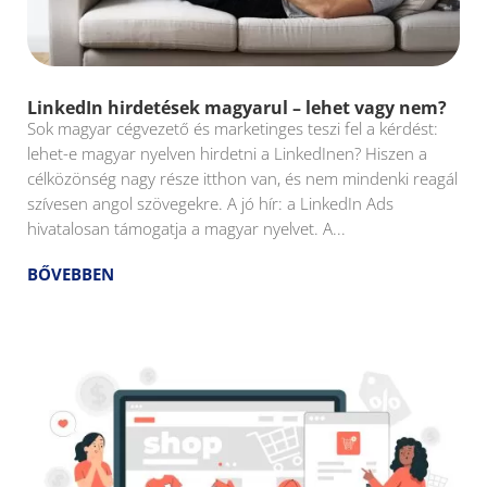
LinkedIn hirdetések magyarul – lehet vagy nem?
Sok magyar cégvezető és marketinges teszi fel a kérdést:
lehet-e magyar nyelven hirdetni a LinkedInen? Hiszen a
célközönség nagy része itthon van, és nem mindenki reagál
szívesen angol szövegekre. A jó hír: a LinkedIn Ads
hivatalosan támogatja a magyar nyelvet. A...
BŐVEBBEN