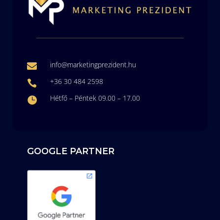
info@marketingprezident.hu

+36 30 484 2598

Hétfő – Péntek 09.00 – 17.00

GOOGLE PARTNER