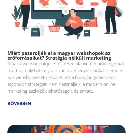
Miért pazarolják el a magyar webshopok az
erőforrásaikat? Stratégia nélküli marketing
A hazai webshopok jelentős része alapvető marketinghibák
miatt komoly hátrányban van a versenytársaikkal szemben.
Sok webshopvezető elköveti azt a hibát, hogy nem épít
átgondolt stratégiát, nem használja ki a modern online
marketing eszközök lehetőségeit, és emiatt...
BŐVEBBEN