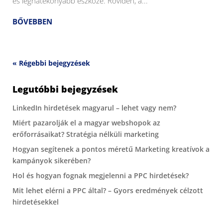
és leghatékonyabb eszköze. Röviden, a...
BŐVEBBEN
« Régebbi bejegyzések
Legutóbbi bejegyzések
LinkedIn hirdetések magyarul – lehet vagy nem?
Miért pazarolják el a magyar webshopok az
erőforrásaikat? Stratégia nélküli marketing
Hogyan segítenek a pontos méretű Marketing kreatívok a
kampányok sikerében?
Hol és hogyan fognak megjelenni a PPC hirdetések?
Mit lehet elérni a PPC által? – Gyors eredmények célzott
hirdetésekkel