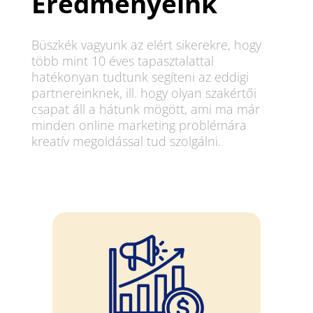
Eredményeink
Büszkék vagyunk az elért sikerekre, hogy
több mint 10 éves tapasztalattal
hatékonyan tudtunk segíteni az eddigi
partnereinknek, ill. hogy olyan szakértői
csapat áll a hátunk mögött, ami ma már
minden online marketing problémára
kreatív megoldással tud szolgálni.