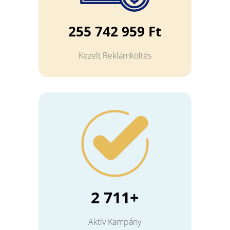
255 742 959 Ft
Kezelt Reklámköltés
2 711+
Aktív Kampány