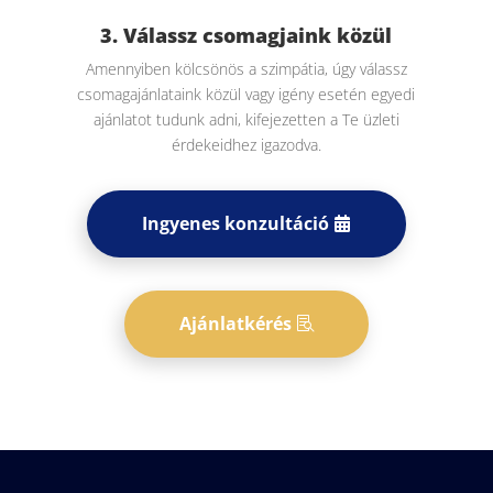
3. Válassz csomagjaink közül
Amennyiben kölcsönös a szimpátia, úgy válassz
csomagajánlataink közül vagy igény esetén egyedi
ajánlatot tudunk adni, kifejezetten a Te üzleti
érdekeidhez igazodva.
Ingyenes konzultáció
Ajánlatkérés