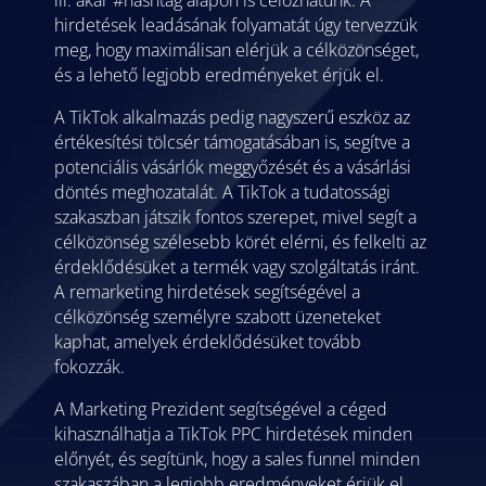
ill. akár #hashtag alapon is célozhatunk. A
hirdetések leadásának folyamatát úgy tervezzük
meg, hogy maximálisan elérjük a célközönséget,
és a lehető legjobb eredményeket érjük el.
A TikTok alkalmazás pedig nagyszerű eszköz az
értékesítési tölcsér támogatásában is, segítve a
potenciális vásárlók meggyőzését és a vásárlási
döntés meghozatalát. A TikTok a tudatossági
szakaszban játszik fontos szerepet, mivel segít a
célközönség szélesebb körét elérni, és felkelti az
érdeklődésüket a termék vagy szolgáltatás iránt.
A remarketing hirdetések segítségével a
célközönség személyre szabott üzeneteket
kaphat, amelyek érdeklődésüket tovább
fokozzák.
A Marketing Prezident segítségével a céged
kihasználhatja a TikTok PPC hirdetések minden
előnyét, és segítünk, hogy a sales funnel minden
szakaszában a legjobb eredményeket érjük el.