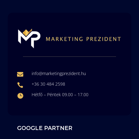
info@marketingprezident.hu

+36 30 484 2598

Hétfő – Péntek 09.00 – 17.00

GOOGLE PARTNER