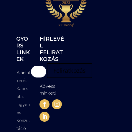
GYO
HÍRLEVÉ
RS
L
LINK
FELIRAT
EK
KOZÁS
Feliratkozás
Ajánlat
kérés
Kövess
Kapcs
minket!
olat
Ingyen
es
Konzul
táció