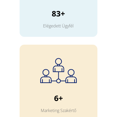
83+
Elégedett Ügyfél
6+
Marketing Szakértő