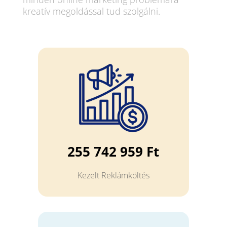
kreatív megoldással tud szolgálni.
255 742 959 Ft
Kezelt Reklámköltés