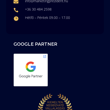
info@marketingprezident.hu

+36 30 484 2598

Hétfő – Péntek 09.00 – 17.00

GOOGLE PARTNER