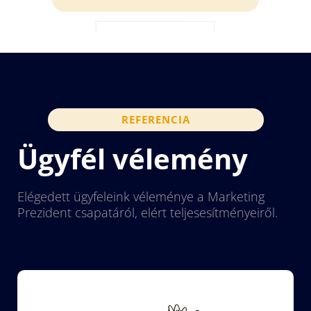
REFERENCIA
Ügyfél vélemény
Elégedett ügyfeleink véleménye a Marketing
Prezident csapatáról, elért teljesesítményeiről.