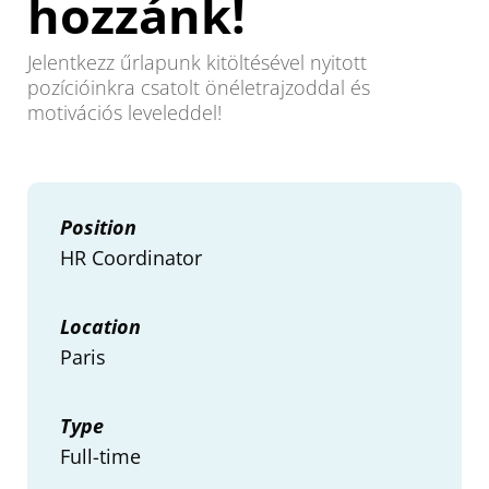
hozzánk!
Jelentkezz űrlapunk kitöltésével nyitott
pozícióinkra csatolt önéletrajzoddal és
motivációs leveleddel!
Position
HR Coordinator
Location
Paris
Type
Full-time