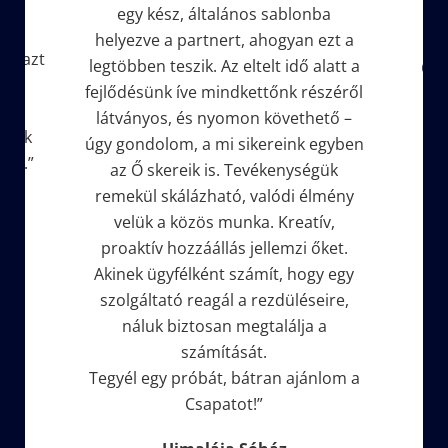
Horváth Marcell
ablonba
gyan ezt a
 idő alatt a
Csodakertész Barna Faiskola Kft.
nk részéről
övethető –
eink egyben
enységük
ódi élmény
Kreatív,
emzi őket.
, hogy egy
düléseire,
lálja a
n ajánlom a