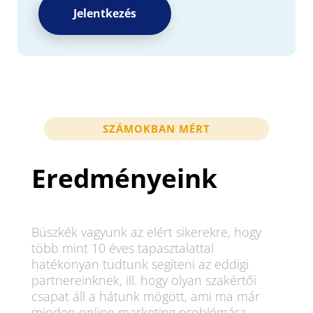
Jelentkezés
SZÁMOKBAN MÉRT
Eredményeink
Büszkék vagyunk az elért sikerekre, hogy
több mint 10 éves tapasztalattal
hatékonyan tudtunk segíteni az eddigi
partnereinknek, ill. hogy olyan szakértői
csapat áll a hátunk mögött, ami ma már
minden online marketing problémára