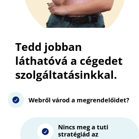
Tedd jobban
láthatóvá a cégedet
szolgáltatásinkkal.
Webről várod a megrendelőidet?

Nincs meg a tuti

stratégiád az