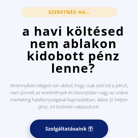
SZERETNÉD HA…
a havi költésed
nem ablakon
kidobott pénz
lenne?
Amennyiben eleged van abból, hogy csak szórod a pénzt,
nem jönnek az eredmények és bizonytalan vagy az online
marketing hatékonyságával kapcsolatban, akkor jó helyen
jársz, mi őszintén válaszolunk.
Szolgáltatásaink