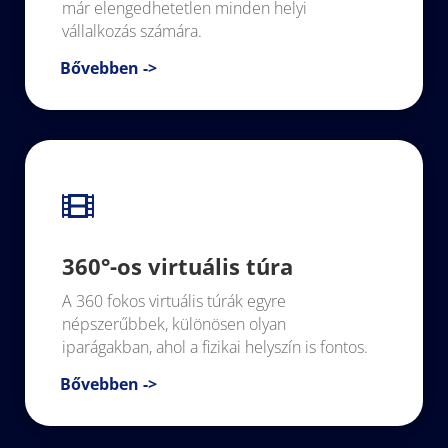
már elengedhetetlen minden helyi
vállalkozás számára.
Bővebben ->

360°-os virtuális túra
A 360 fokos virtuális túrák egyre
népszerűbbek, különösen olyan
iparágakban, ahol a fizikai helyszín is fontos.
Bővebben ->