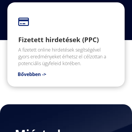

Fizetett hirdetések (PPC)
A fizetett online hirdetések segítségével
gyors eredményeket érhetsz el célzottan a
potenciális ügyfeleid körében.
Bővebben ->