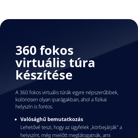
360 fokos
virtuális túra
készítése
A 360 fokos virtuális túrák egyre népszerűbbek,
különösen olyan iparágakban, ahol a fizikai
helyszín is fontos.
Valósághű bemutatkozás
Lehetővé teszi, hogy az ügyfelek „körbejárják” a
helyszínt, még mielőtt meglátogatnák, ami