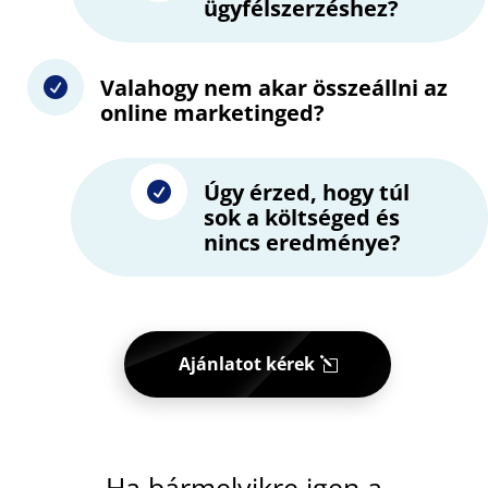
ügyfélszerzéshez?
Valahogy nem akar összeállni az

online marketinged?
Úgy érzed, hogy túl

sok a költséged és
nincs eredménye?
Ajánlatot kérek
Ha bármelyikre igen a