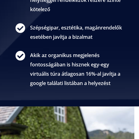
kötelező

Szépségipar, esztétika, magánrendelők
esetében javítja a bizalmat

Akik az organikus megjelenés
fontosságában is hisznek egy-egy
virtuális túra átlagosan 16%-al javítja a
google találati listában a helyezést