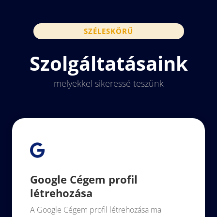
SZÉLESKÖRŰ
Szolgáltatásaink
melyekkel sikeressé teszünk

Google Cégem profil
létrehozása
A Google Cégem profil létrehozása ma