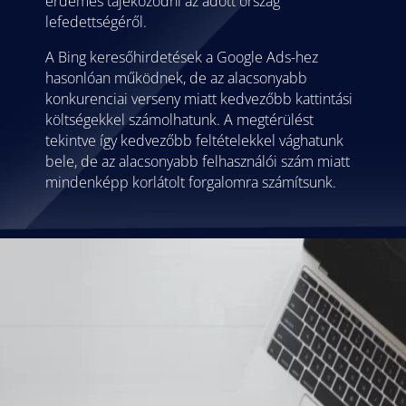
érdemes tájékozódni az adott ország
lefedettségéről.
A Bing keresőhirdetések a Google Ads-hez
hasonlóan működnek, de az alacsonyabb
konkurenciai verseny miatt kedvezőbb kattintási
költségekkel számolhatunk. A megtérülést
tekintve így kedvezőbb feltételekkel vághatunk
bele, de az alacsonyabb felhasználói szám miatt
mindenképp korlátolt forgalomra számítsunk.