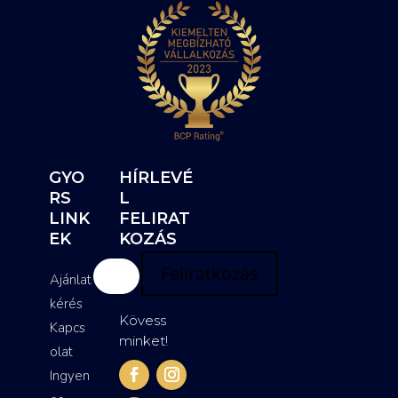
GYO
HÍRLEVÉ
RS
L
LINK
FELIRAT
EK
KOZÁS
Feliratkozás
Ajánlat
kérés
Kövess
Kapcs
minket!
olat
Ingyen