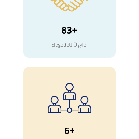
83+
Elégedett Ügyfél
6+