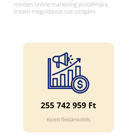
minden online marketing problémára
kreatív megoldással tud szolgálni.
255 742 959 Ft
Kezelt Reklámköltés