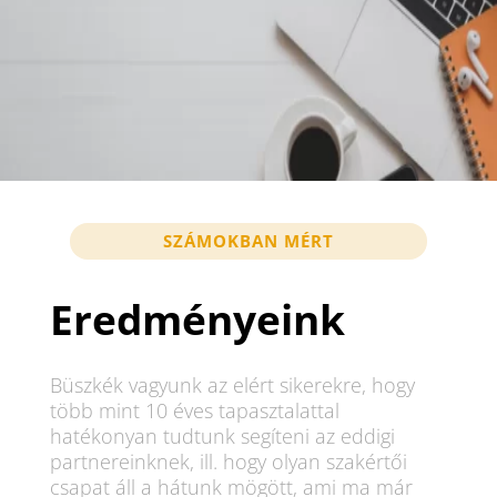
SZÁMOKBAN MÉRT
Eredményeink
Büszkék vagyunk az elért sikerekre, hogy
több mint 10 éves tapasztalattal
hatékonyan tudtunk segíteni az eddigi
partnereinknek, ill. hogy olyan szakértői
csapat áll a hátunk mögött, ami ma már