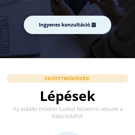
Ingyenes konzultáció
EGYÜTTMŰKÖDÉSI
Lépések
Az alábbi módon tudod felvenni velünk a
kapcsolatot