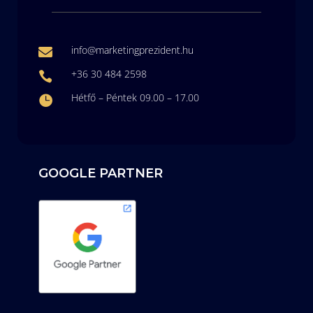
info@marketingprezident.hu

+36 30 484 2598

Hétfő – Péntek 09.00 – 17.00

GOOGLE PARTNER