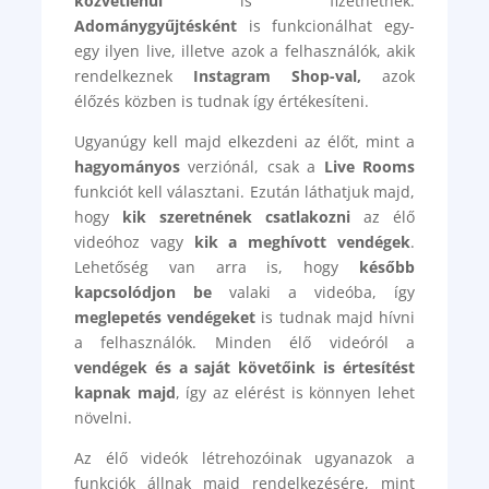
közvetlenül
is fizethetnek.
Adománygyűjtésként
is funkcionálhat egy-
egy ilyen live, illetve azok a felhasználók, akik
rendelkeznek
Instagram Shop-val,
azok
élőzés közben is tudnak így értékesíteni.
Ugyanúgy kell majd elkezdeni az élőt, mint a
hagyományos
verziónál, csak a
Live Rooms
funkciót kell választani. Ezután láthatjuk majd,
hogy
kik szeretnének csatlakozni
az élő
videóhoz vagy
kik a meghívott vendégek
.
Lehetőség van arra is, hogy
később
kapcsolódjon be
valaki a videóba, így
meglepetés vendégeket
is tudnak majd hívni
a felhasználók. Minden élő videóról a
vendégek és a saját követőink is értesítést
kapnak majd
, így az elérést is könnyen lehet
növelni.
Az élő videók létrehozóinak ugyanazok a
funkciók állnak majd rendelkezésére, mint