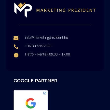
info@marketingprezident.hu

+36 30 484 2598

Hétfő – Péntek 09.00 – 17.00

GOOGLE PARTNER