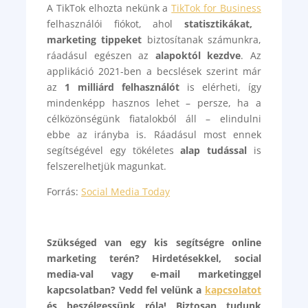
A TikTok elhozta nekünk a
TikTok for Business
felhasználói fiókot, ahol
statisztikákat,
marketing tippeket
biztosítanak számunkra,
ráadásul egészen az
alapoktól kezdve
. Az
applikáció 2021-ben a becslések szerint már
az
1 milliárd felhasználót
is elérheti, így
mindenképp hasznos lehet – persze, ha a
célközönségünk fiatalokból áll – elindulni
ebbe az irányba is. Ráadásul most ennek
segítségével egy tökéletes
alap tudással
is
felszerelhetjük magunkat.
Forrás:
Social Media Today
Szükséged van egy kis segítségre online
marketing terén? Hirdetésekkel, social
media-val vagy e-mail marketinggel
kapcsolatban? Vedd fel velünk a
kapcsolatot
és beszélgessünk róla! Biztosan tudunk