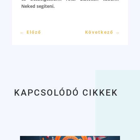
Neked segíteni.
←
Előző
Következő
→
KAPCSOLÓDÓ CIKKEK