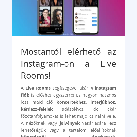
Mostantól elérhető az
Instagram-on a Live
Rooms!
A
Live Rooms
segítségével akár
4 instagram
fiók
is élőzhet egyszerre! Ez nagyon hasznos
lesz majd élő
koncertekhez, interjúkhoz,
kérdezz-felelek
adásokhoz, de akár
főzőtanfolyamokat is lehet majd csinálni vele.
A nézőknek vagy
jelvények
vásárlására lesz
lehetőségük vagy a tartalom előállítóknak