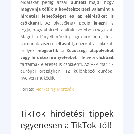
oldalakat pedig azzal
bünteti
majd, hogy
megvonja tőlük a bevételszerzési valamint a
hirdetési lehetőséget és az elérésüket is
csökkenti.
Az olvasóknak pedig
jelezni
is
fogja, hogy álhírrel találták szemben magukat.
Maguk a tényellenőrző programok nem, de a
Facebook viszont
eltávolítja
azokat a fiókokat,
melyek
megsértik a Közösségi alapelveket
vagy hirdetési irányelveket
, illetve a
clickbait
tartalmak elérését is csökkenti. Az AFP már 17
európai országban, 12 különböző európai
nyelven működik.
Forrás:
Marketing Morzsák
TikTok hirdetési tippek
egyenesen a TikTok-tól!