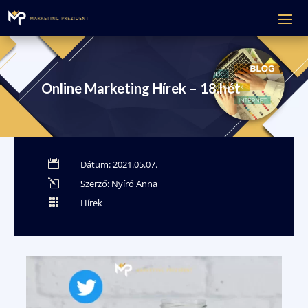
Online Marketing Hírek – 18.hét

Dátum: 2021.05.07.
l
Szerző: Nyírő Anna

Hírek