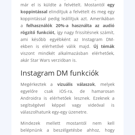
már el is küldte a felvételt. Mostantól
egy
koppintással
elindítjuk a felvételt és meg egy
koppintással pedig leállítjuk azt. Amerikában
a
felhasználók 20%-a használta az audió
rögzítő funkciót,
így nagy frissítésnek számít,
ami később egyébként az Instagram DM-
ekben is elérhetővé válik majd.
Új témák
viszont mindkét alkalmazásban elérhetőek,
akár Star Wars verzióban is.
Instagram DM funkciók
Megérkeztek a
vizuális válaszok
, melyek
egyelőre csak iOS-ra, de hamarosan
Androidra is elérhetőek lesznek. Ezeknek a
segítségével képpel vagy videóval is
válaszolhatunk egy-egy üzenetre.
Mindezek mellett mostantól nem kell
belépnünk a beszélgetésbe ahhoz, hogy