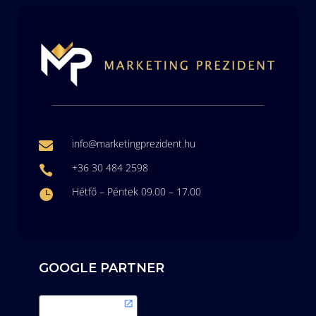
info@marketingprezident.hu

+36 30 484 2598

Hétfő – Péntek 09.00 – 17.00

GOOGLE PARTNER