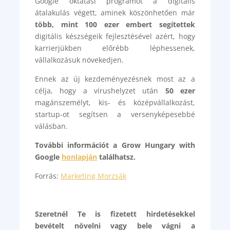
Google oktatási programot a digitális
átalakulás végett, aminek köszönhetően már
több, mint 100 ezer embert segítettek
digitális készségeik fejlesztésével azért, hogy
karrierjükben előrébb léphessenek,
vállalkozásuk növekedjen.
Ennek az új kezdeményezésnek most az a
célja, hogy a vírushelyzet után
50 ezer
magánszemélyt, kis- és középvállalkozást,
startup-ot segítsen a versenyképesebbé
válásban.
További információt a Grow Hungary with
Google
honlapján
találhatsz.
Forrás:
Marketing Morzsák
Szeretnél Te is fizetett hirdetésekkel
bevételt növelni vagy bele vágni a