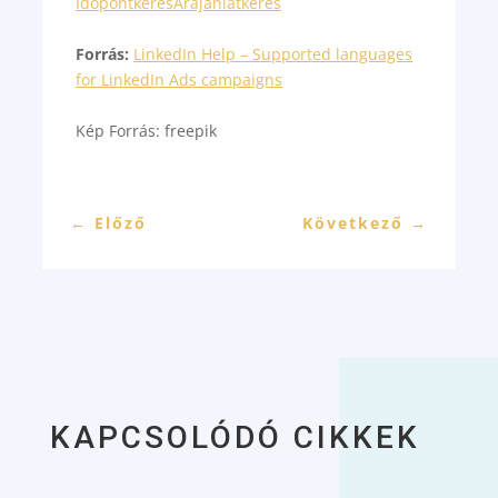
Időpontkérés
Árajánlatkérés
Forrás:
LinkedIn Help – Supported languages
for LinkedIn Ads campaigns
Kép Forrás: freepik
←
Előző
Következő
→
KAPCSOLÓDÓ CIKKEK