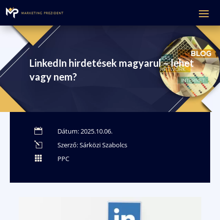
LinkedIn hirdetések magyarul – lehet
vagy nem?

Dátum: 2025.10.06.
l
Szerző: Sárközi Szabolcs

PPC