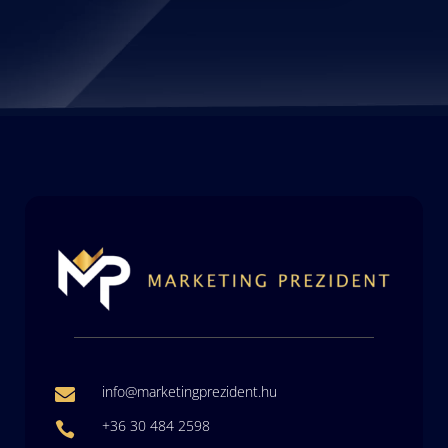
info@marketingprezident.hu

+36 30 484 2598
