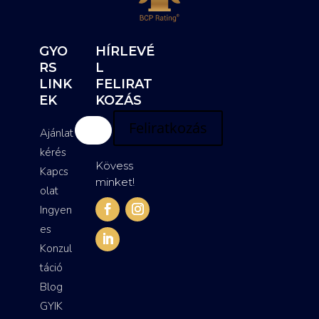
GYO
HÍRLEVÉ
RS
L
LINK
FELIRAT
EK
KOZÁS
Feliratkozás
Ajánlat
kérés
Kövess
Kapcs
minket!
olat
Ingyen
es
Konzul
táció
Blog
GYIK