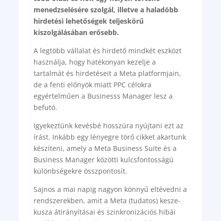
menedzselésére szolgál, illetve a haladóbb
hirdetési lehetőségek teljeskörű
kiszolgálásában erősebb.
A legtöbb vállalat és hirdető mindkét eszközt
használja, hogy hatékonyan kezelje a
tartalmát és hirdetéseit a Meta platformjain,
de a fenti előnyök miatt PPC célokra
egyértelműen a Businesss Manager lesz a
befutó.
Igyekeztünk kevésbé hosszúra nyújtani ezt az
írást. Inkább egy lényegre törő cikket akartunk
készíteni, amely a Meta Business Suite és a
Business Manager közötti kulcsfontosságú
különbségekre összpontosít.
Sajnos a mai napig nagyon könnyű eltévedni a
rendszerekben, amit a Meta (tudatos) kesze-
kusza átirányításai és szinkronizációs hibái