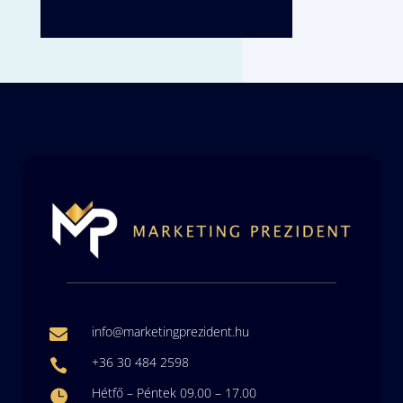
info@marketingprezident.hu

+36 30 484 2598

Hétfő – Péntek 09.00 – 17.00
