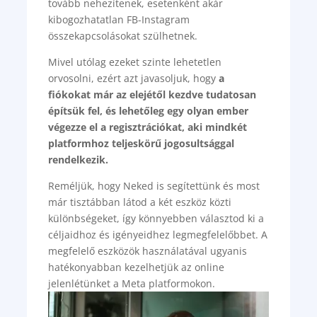
tovább nehezítenek, esetenként akár
kibogozhatatlan FB-Instagram
összekapcsolásokat szülhetnek.
Mivel utólag ezeket szinte lehetetlen
orvosolni, ezért azt javasoljuk, hogy
a
fiókokat már az elejétől kezdve tudatosan
építsük fel, és lehetőleg egy olyan ember
végezze el a regisztrációkat, aki mindkét
platformhoz teljeskörű jogosultsággal
rendelkezik.
Reméljük, hogy Neked is segítettünk és most
már tisztábban látod a két eszköz közti
különbségeket, így könnyebben választod ki a
céljaidhoz és igényeidhez legmegfelelőbbet. A
megfelelő eszközök használatával ugyanis
hatékonyabban kezelhetjük az online
jelenlétünket a Meta platformokon.