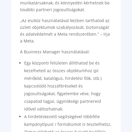
munkatársaknak, és könnyedén kérhetnek be
további partneri jogosultságokat.
„Az eszköz használatával kézben tarthatod az
üzleti objektumok szabályozását, biztonságát
és adatvédelmét a Meta rendszerében.” – írja
a Meta.
A Business Manager használatával:
Egy központi felületen állíthatod be és
kezelheted az összes objektumhoz (pl.
mérőkód, katalógus, hirdetési fiók, stb.)
kapcsolódó hozzáféréseket és
jogosultságokat, figyelembe véve, hogy
csapatod tagjai, ügynökségi partnereid
idővel változhatnak.
A hirdetéskezelő segítségével többféle
kampánytípust / formátumot is tesztelhetsz,
illetve elérhető az összes haladó beállítás,