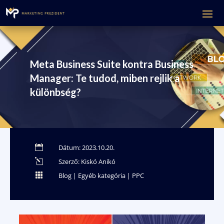
Meta Business Suite kontra Business
Manager: Te tudod, miben rejlik a
különbség?

Dátum: 2023.10.20.
l
Szerző: Kiskó Anikó

Blog
|
Egyéb kategória
|
PPC