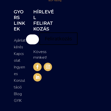
GYO
HÍRLEVÉ
RS
L
LINK
FELIRAT
EK
KOZÁS
Feliratkozás
Ajánlat
kérés
Kövess
Kapcs
minket!
olat
Ingyen
es
Konzul
táció
Blog
GYIK