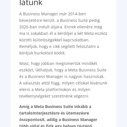
látunk
A Business Manager már 2014-ben
bevezetésre került, a Business Suite pedig
2020-ban indult útjára. Ennek ellenére még
ma is sokakban él a kérdőjel a két Meta eszköz
közötti különbségekkel kapcsolatban.
Reméljük, hogy e cikk segített feloszlatni a
köréjük burkolózó ködöt.
Most, hogy jobban megismertük mindkét
eszközt, láthatjuk, hogy a Meta Business Suite
és a Business Manager is nagyon hasznosak.
A választás attól függ, milyen célokat kívánunk
elérni a Meta platformokon és milyen
tevékenységeket szeretnénk végezni.
Amíg a Meta Business Suite inkább a
tartalomterjesztésre és ütemezésre
összpontosít, addig a Business Manager
több oldal és fiók egy helyen történő