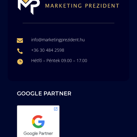
info@marketingprezident.hu

+36 30 484 2598

Hétfő – Péntek 09.00 – 17.00

GOOGLE PARTNER