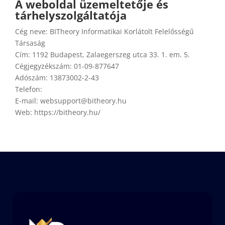
A weboldal üzemeltetője és
tárhelyszolgáltatója
Cég neve:
BITheory Informatikai Korlátolt Felelősségű
Társaság
Cím:
1192 Budapest, Zalaegerszeg utca 33. 1. em. 5.
Cégjegyzékszám:
01-09-877647
Adószám:
13873002-2-43
Telefon:
E-mail: websupport@bitheory.hu
Web: https://bitheory.hu/