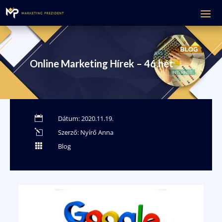
Online Marketing Hírek – 46.hét

Dátum: 2020.11.19.
l
Szerző: Nyírő Anna

Blog