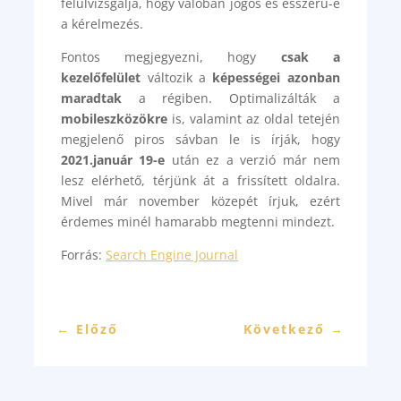
felülvizsgálja, hogy valóban jogos és ésszerű-e
a kérelmezés.
Fontos megjegyezni, hogy
csak a
kezelőfelület
változik a
képességei azonban
maradtak
a régiben. Optimalizálták a
mobileszközökre
is, valamint az oldal tetején
megjelenő piros sávban le is írják, hogy
2021.január 19-e
után ez a verzió már nem
lesz elérhető, térjünk át a frissített oldalra.
Mivel már november közepét írjuk, ezért
érdemes minél hamarabb megtenni mindezt.
Forrás:
Search Engine Journal
←
Előző
Következő
→