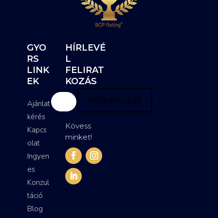
GYO
HÍRLEVÉ
RS
L
LINK
FELIRAT
EK
KOZÁS
Feliratkozás
Ajánlat
kérés
Kövess
Kapcs
minket!
olat
Ingyen
es
Konzul
táció
Blog