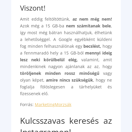
Viszont!
Amit eddig feltöltöttünk,
az nem még nem!
Azok még a 15 GB-ba
nem számítanak bele
,
így most még bátran használhatjuk, élhetünk
a lehetőséggel. A Google egyébként küldeni
fog minden felhasználónak egy
becslést,
hogy
a fennmaradó hely a 15 GB-ból
mennyi ideig
lesz neki körülbelül elég,
valamint, amit
mindenkinek nagyon ajánlanak az az, hogy
töröljenek minden rossz minőségű
vagy
olyan képet,
amire nincs szükségük
, hogy ne
foglalja fölöslegesen a tárhelyüket és
fizessenek elő.
Forrás:
MarketingMorzsák
Kulcsszavas keresés az