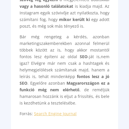
vagy a hasonló találatokat
is kiadja majd. Az
Instagram egyik szóvivője azt nyilatkozta, hogy
számítani fog, hogy
mikor került ki
egy adott
poszt, és még sok más tényező is.
Bár még rengeteg a kérdés, azonban
marketingszakemberekben azonnal felmerül
többek között az is, hogy akkor mostantól
fontos lesz építeni az oldal
SEO
-ját is,nem
igaz? Elvégre már nem csak a hashtagek és
helymegjelölések számítanak majd, hanem a
leírás is, tehát mindenképp
fontos lesz a jó
SEO
. Egyelőre azonban
Magyarországon ez a
funkció még nem elérhető
, de reméljük
hamarosan hozzánk is eljut a frissítés, és bele
is kezdhetünk a tesztelésébe.
Forrás:
Search Engine Journal