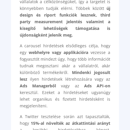
vállalatok a célközönségüket, így a targetet is
könnyebben tudják elérni. Többek között
új
design és riport funkciók lesznek, third
party measurement jelentés valamint a
kisegítő lehetőségek támogatása is
újdonságként jelenik meg.
A carousel hirdetések elsődleges célja, hogy
egy
webhelyre vagy applikációra
vezesse a
fogyasztót mindezt úgy, hogy több információt
tudnak megosztani akár a vállalatról, akár
különböző termékeikről.
Mindenki jogosult
lesz
ilyen hirdetések létrehozására vagy az
Ads Managerből
vagy az
Ads API-on
keresztül. Ezeket a hirdetéseket ugyanúgy
lehet organikus és fizetett hirdetésként is
megjeleníteni.
A Twitter tesztelése során azt tapasztalták,
hogy
15%-al növelték az átkattintási arányt
a korábbi hirdetésekhez képest.