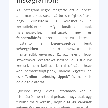
Instagramon!
Az Instagram végre megtette azt a lépést,
amit már biztos sokan vártunk, méghozzá azt,
hogy
kulcsszóra
is kereshetünk a
keresőfelületen. Míg korábban csak
helymegjelölés, hashtagek, név és
felhasználónév
szerint lehetett keresni,
mostantól a
bejegyzésekbe beírt
szövegekben
található szavakra is
megtehetjük ugyanezt. Ez azt jelenti, hogy
szóközökkel, ékezeteket használva is tudunk
keresni, nem kell azt beírni például, hogy
#onlinemarketingtippek, hanem egyszerűen
csak
“online marketing tippek”
és már ki is
adja a találatokat.
Egyelőre még kevés információ van a
frissítésről, nem tudni például, hogy csak úgy
tudunk majd keresni, hogy a
teljes keresett
szöveg fog egyezni
a megjelenített adatokkal