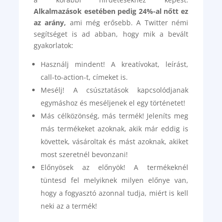
Alkalmazások esetében pedig 24%-al nőtt ez
az arány,
ami még erősebb. A Twitter némi
segítséget is ad abban, hogy mik a bevált
gyakorlatok:
Használj mindent! A kreatívokat, leírást,
call-to-action-t, címeket is.
Mesélj! A csúsztatások kapcsolódjanak
egymáshoz és meséljenek el egy történetet!
Más célközönség, más termék! Jeleníts meg
más termékeket azoknak, akik már eddig is
követtek, vásároltak és mást azoknak, akiket
most szeretnél bevonzani!
Előnyösek az előnyök! A termékeknél
tüntesd fel melyiknek milyen előnye van,
hogy a fogyasztó azonnal tudja, miért is kell
neki az a termék!