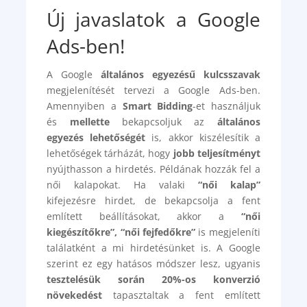
Új javaslatok a Google
Ads-ben!
A Google
általános egyezésű kulcsszavak
megjelenítését tervezi a Google Ads-ben.
Amennyiben a
Smart Bidding
-et használjuk
és
mellette
bekapcsoljuk az
általános
egyezés lehetőségét
is, akkor kiszélesítik a
lehetőségek tárházát, hogy
jobb teljesítményt
nyújthasson a hirdetés. Példának hozzák fel a
női kalapokat. Ha valaki
“női kalap”
kifejezésre hirdet, de bekapcsolja a fent
említett beállításokat, akkor a
“női
kiegészítőkre”, “női fejfedőkre”
is megjeleníti
találatként a mi hirdetésünket is. A Google
szerint ez egy hatásos módszer lesz, ugyanis
tesztelésük során 20%-os konverzió
növekedést
tapasztaltak a fent említett