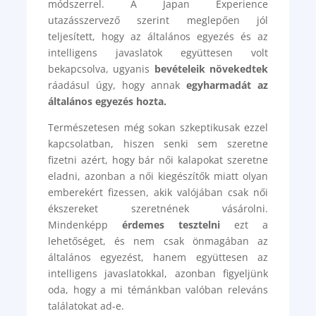
módszerrel. A Japan Experience
utazásszervező szerint meglepően jól
teljesített, hogy az általános egyezés és az
intelligens javaslatok együttesen volt
bekapcsolva, ugyanis
bevételeik növekedtek
ráadásul úgy, hogy annak
egyharmadát az
általános egyezés hozta.
Természetesen még sokan szkeptikusak ezzel
kapcsolatban, hiszen senki sem szeretne
fizetni azért, hogy bár női kalapokat szeretne
eladni, azonban a női kiegészítők miatt olyan
emberekért fizessen, akik valójában csak női
ékszereket szeretnének vásárolni.
Mindenképp
érdemes tesztelni
ezt a
lehetőséget, és nem csak önmagában az
általános egyezést, hanem együttesen az
intelligens javaslatokkal, azonban figyeljünk
oda, hogy a mi témánkban valóban releváns
találatokat ad-e.