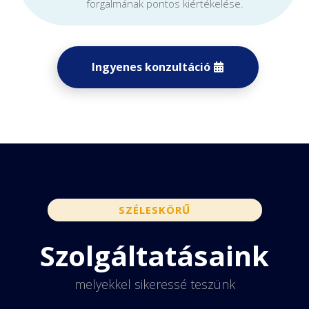
forgalmának pontos kiértékelése.
Ingyenes konzultáció
SZÉLESKÖRŰ
Szolgáltatásaink
melyekkel sikeressé teszünk