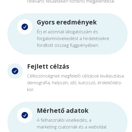
releváns felületeken történő megjelenítése.
Gyors eredmények

Érj el azonnali látogatószám és
forgalomnövekedést a hirdetésekre
fordított összeg függvényében.
Fejlett célzás

Célközönségnek megfelelő célzások kiválasztása:
demográfia, helyszín, idő, kulcsszó, érdeklődési
kör.
Mérhető adatok

A felhasználói viselkedés, a
marketing csatornák és a weboldal