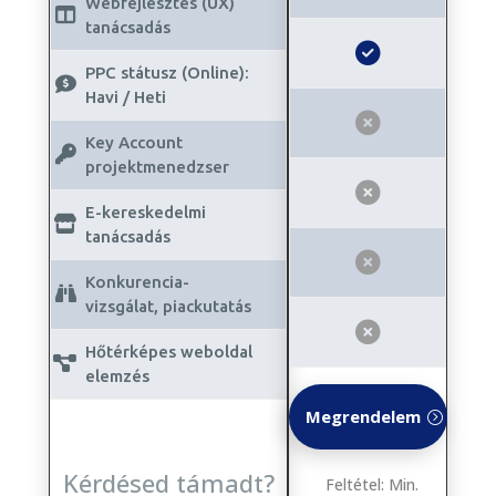
Webfejlesztés (UX)
tanácsadás
PPC státusz (Online):
Havi / Heti
Key Account
projektmenedzser
E-kereskedelmi
tanácsadás
Konkurencia-
vizsgálat, piackutatás
Hőtérképes weboldal
elemzés
Megrendelem
Kérdésed támadt?
Feltétel: Min.