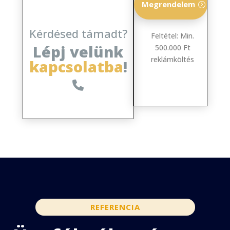
Megrendelem
Kérdésed támadt?
Feltétel: Min.
Lépj velünk
500.000 Ft
reklámköltés
kapcsolatba
!
REFERENCIA