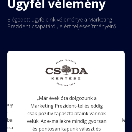
Ügyfél vélemény
Elégedett ügyfeleink véleménye a Marketing
Prezident csapatáról, elért teljesesítményeiről.
„Már évek óta dolgozunk a
néhány
„
Marketing Prezident-tel és eddig
án –
ötl
csak pozitív tapasztalataink vannak
olatba
lenn
velük. Az e-mailekre mindig gyorsan
ámomra
és pontosan kapunk választ és