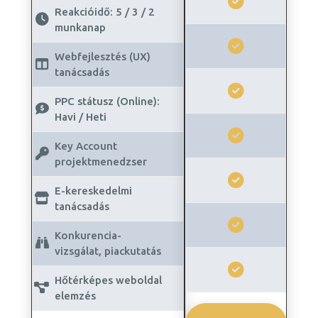
Reakcióidő: 5 / 3 / 2
munkanap
Webfejlesztés (UX)
tanácsadás
PPC státusz (Online):
Havi / Heti
Key Account
projektmenedzser
E-kereskedelmi
tanácsadás
Konkurencia-
vizsgálat, piackutatás
Hőtérképes weboldal
elemzés