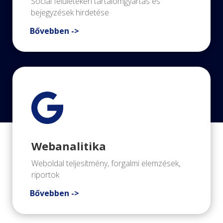
Social felületeken tartalomgyártás és
bejegyzések hirdetése
Bővebben ->
Webanalitika
Weboldal teljesítmény, forgalmi elemzések,
riportok
Bővebben ->