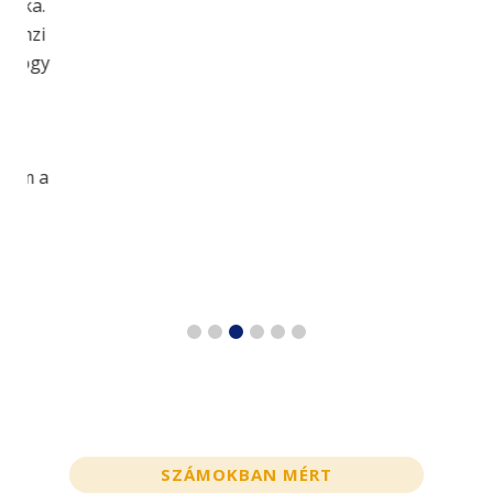
unka.
llemzi
, hogy
an
nlom a
SZÁMOKBAN MÉRT