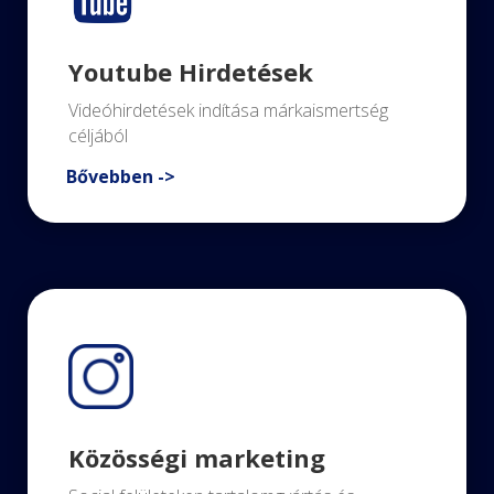
Youtube Hirdetések
Videóhirdetések indítása márkaismertség
céljából
Bővebben ->
Közösségi marketing