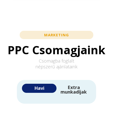
MARKETING
PPC Csomagjaink
Csomagba foglalt
népszerű ajánlataink
Extra
Havi
munkadíjak