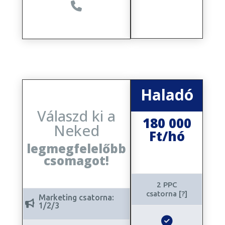
Haladó
Válaszd ki a
180 000
Neked
Ft/hó
legmegfelelőbb
140 000 Ft (Grafika
csomagot!
nélkül)
2 PPC
csatorna [?]
Marketing csatorna:
1/2/3