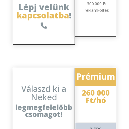
300.000 Ft
Lépj velünk
reklámköltés
kapcsolatba
!
Prémium
Válaszd ki a
260 000
Neked
Ft/hó
legmegfelelőbb
200 000 Ft (Grafika
csomagot!
nélkül)
3 PPC