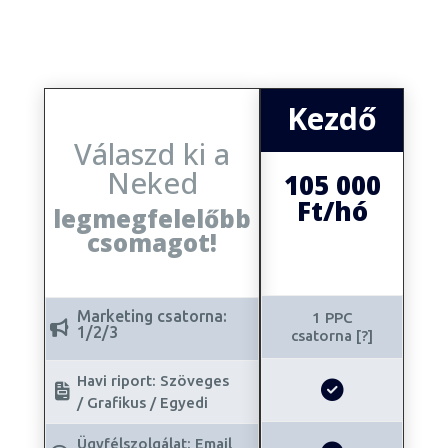
Kezdő
Válaszd ki a
Neked
105 000
Ft/hó
legmegfelelőbb
csomagot!
90 000 Ft (Grafika
nélkül)
Marketing csatorna:
1 PPC
1/2/3
csatorna [?]
Havi riport: Szöveges
/ Grafikus / Egyedi
Ügyfélszolgálat: Email