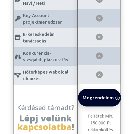
Havi / Heti
Key Account
projektmenedzser
E-kereskedelmi
tanácsadás
Konkurencia-
vizsgálat, piackutatás
Hőtérképes weboldal
elemzés
Megrendelem
Kérdésed támadt?
Lépj velünk
Feltétel: Min.
150.000 Ft
kapcsolatba
!
reklámköltés