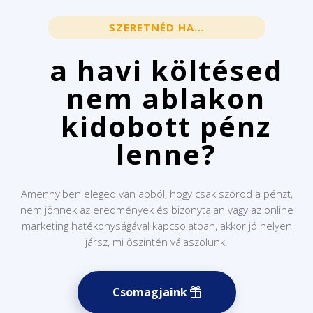
SZERETNÉD HA…
a havi költésed
nem ablakon
kidobott pénz
lenne?
Amennyiben eleged van abból, hogy csak szórod a pénzt,
nem jönnek az eredmények és bizonytalan vagy az online
marketing hatékonyságával kapcsolatban, akkor jó helyen
jársz, mi őszintén válaszolunk.
Csomagjaink