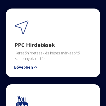
PPC Hirdetések
Keresőhirdetések és képes márkaépítő
kampányok indítása
Bővebben ->