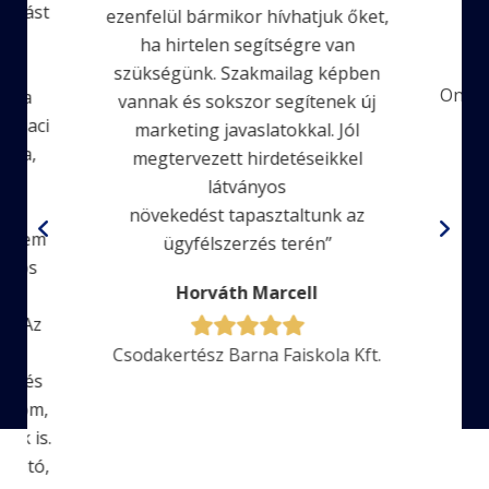
ugvást
ezenfelül bármikor hívhatjuk őket,
kel
ha hirtelen segítségre van
k
szükségünk. Szakmailag képben
Onlin
ék a
vannak és sokszor segítenek új
 piaci
marketing javaslatokkal. Jól
arra,
megtervezett hirdetéseikkel
k
látványos
növekedést tapasztaltunk az
 – nem
ügyfélszerzés terén”
lános
Horváth Marcell
rt,
k. Az
 íve
Csodakertész Barna Faiskola Kft.
s, és
olom,
eik is.
zható,