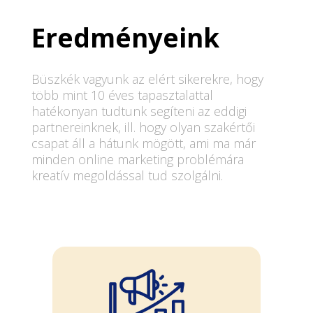
Eredményeink
Büszkék vagyunk az elért sikerekre, hogy
több mint 10 éves tapasztalattal
hatékonyan tudtunk segíteni az eddigi
partnereinknek, ill. hogy olyan szakértői
csapat áll a hátunk mögött, ami ma már
minden online marketing problémára
kreatív megoldással tud szolgálni.