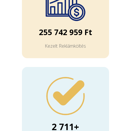
255 742 959 Ft
Kezelt Reklámköltés
2 711+